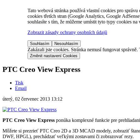
Tato webová stránka používá vlastní cookies pro správu o
cookies třetích stran (Google Analytics, Google AdSens
souhlasíte s tím, že můžeme umístit tyto typy cookies na 
Zobrazit zásady ochrany osobních údajů
Souhlasím
Nesouhlasím
Zakázali jste cookies. Stránka nemusí fungovat správně. 
Změnit nastavení Cookies
PTC Creo View Express
Tisk
Email
úterý, 02 červenec 2013 13:12
PTC Creo View Express
ponúka komplexné funkcie pre prehliadan
Môžete si prezrieť PTC Creo 2D a 3D MCAD modely, zobraziť šta
DWF, HPGL), prechádzať veľkými zostavami či zobrazovať rezy.