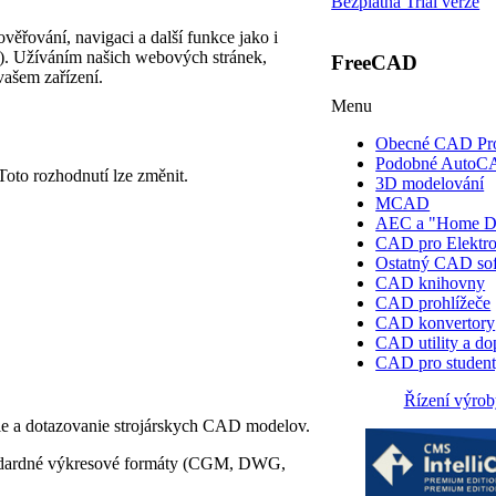
Bezplatná Trial verze
věřování, navigaci a další funkce jako i
e). Užíváním našich webových stránek,
FreeCAD
vašem zařízení.
Menu
Obecné CAD Pr
Podobné Auto
Toto rozhodnutí lze změnit.
3D modelování
MCAD
AEC a "Home D
CAD pro Elektr
Ostatný CAD so
CAD knihovny
CAD prohlížeče
CAD konvertory
CAD utility a do
CAD pro studen
Řízení výrob
ie a dotazovanie strojárskych CAD modelov.
ndardné výkresové formáty (CGM, DWG,