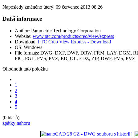
Naposledy změněno úterý, 09 červenec 2013 08:26
Další informace
Author:
Parametric Technology Corporation
Website:
www.ptc.com/products/creo/view/express
Download:
PTC Creo View Express - Download
OS:
Windows
File formats:
DWG, DXF, DWF, DRW, FRM, LAY, DGM, REP
PIC, PGL, PVS, PVZ, ED, OL, EDZ, ZIP, DWF, PVS, PVZ
Ohodnotit tuto položku
1
2
3
4
5
(0 hlasů)
zpátky nahoru