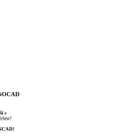
IRNOCAD
ší
a
řešen?
ONCAD!