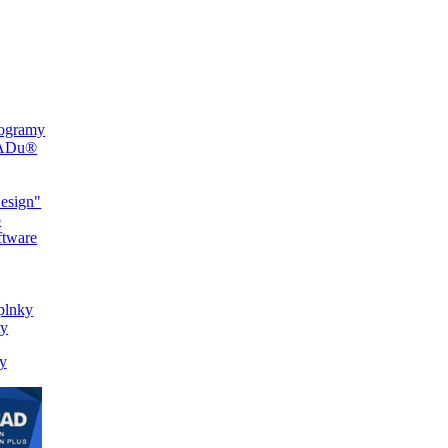
ogramy
CADu®
esign"
o
ftware
plnky
ty
y