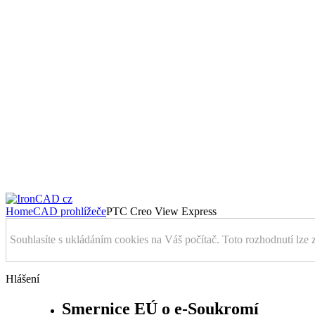
Home
CAD prohlížeče
PTC Creo View Express
Souhlasíte s ukládáním cookies na Váš počítač. Toto rozhodnutí lze 
Hlášení
Smernice EÚ o e-Soukromí