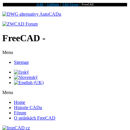
tCAD
│
CADHelp
│
CAD Fórum
│
FreeCAD
FreeCAD -
Menu
Sitemap
Menu
Home
Historie CADu
Fórum
O stránkách FreeCAD