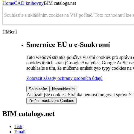
Home
CAD knihovny
BIM catalogs.net
Souhlasíte s ukládáním cookies na Váš počítač. Toto rozhodnutí lze 
Hlášení
Smernice EÚ o e-Soukromí
Tato webová stránka používá vlastní cookies pro správu o
cookies třetích stran (Google Analytics, Google AdSens
souhlasíte s tím, že můžeme umístit tyto typy cookies na 
Zobrazit zásady ochrany osobních údajů
Souhlasím
Nesouhlasím
Zakázali jste cookies. Stránka nemusí fungovat správně. 
Změnit nastavení Cookies
BIM catalogs.net
Tisk
Email