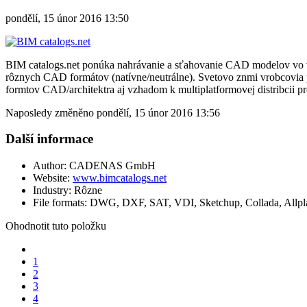
pondělí, 15 únor 2016 13:50
BIM catalogs.net ponúka nahrávanie a sťahovanie CAD modelov vo 
rôznych CAD formátov (natívne/neutrálne). Svetovo znmi vrobcovia 
formtov CAD/architektra aj vzhadom k multiplatformovej distribcii pr
Naposledy změněno pondělí, 15 únor 2016 13:56
Další informace
Author:
CADENAS GmbH
Website:
www.bimcatalogs.net
Industry:
Rôzne
File formats:
DWG, DXF, SAT, VDI, Sketchup, Collada, Allpl
Ohodnotit tuto položku
1
2
3
4