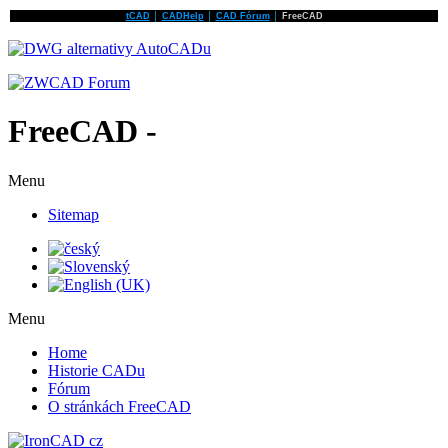
tCAD
│
CADHelp
│
CAD Fórum
│
FreeCAD
FreeCAD -
Menu
Sitemap
Menu
Home
Historie CADu
Fórum
O stránkách FreeCAD