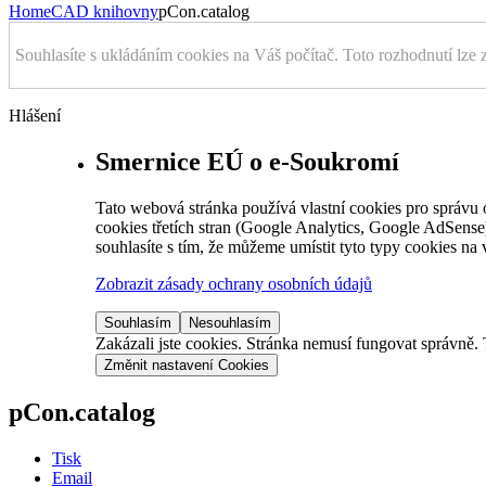
Home
CAD knihovny
pCon.catalog
Souhlasíte s ukládáním cookies na Váš počítač. Toto rozhodnutí lze 
Hlášení
Smernice EÚ o e-Soukromí
Tato webová stránka používá vlastní cookies pro správu o
cookies třetích stran (Google Analytics, Google AdSens
souhlasíte s tím, že můžeme umístit tyto typy cookies na 
Zobrazit zásady ochrany osobních údajů
Souhlasím
Nesouhlasím
Zakázali jste cookies. Stránka nemusí fungovat správně. 
Změnit nastavení Cookies
pCon.catalog
Tisk
Email