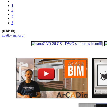
1
2
3
4
5
(0 hlasů)
zpátky nahoru