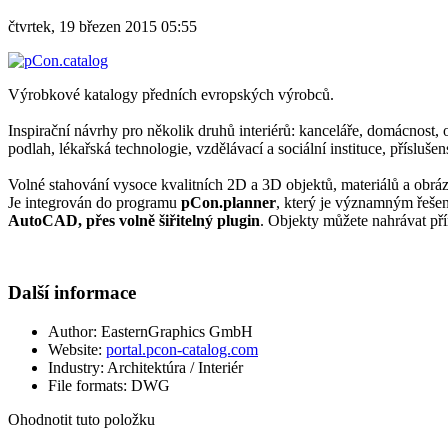
čtvrtek, 19 březen 2015 05:55
Výrobkové katalogy předních evropských výrobců.
Inspirační návrhy pro několik druhů interiérů: kanceláře, domácnost, 
podlah, lékařská technologie, vzdělávací a sociální instituce, příslušen
Volné stahování vysoce kvalitních 2D a 3D objektů, materiálů a obrá
Je integrován do programu
pCon.planner
, který je významným řeše
AutoCAD, přes volně šiřitelný plugin
. Objekty můžete nahrávat př
Další informace
Author:
EasternGraphics GmbH
Website:
portal.pcon-catalog.com
Industry:
Architektúra / Interiér
File formats:
DWG
Ohodnotit tuto položku